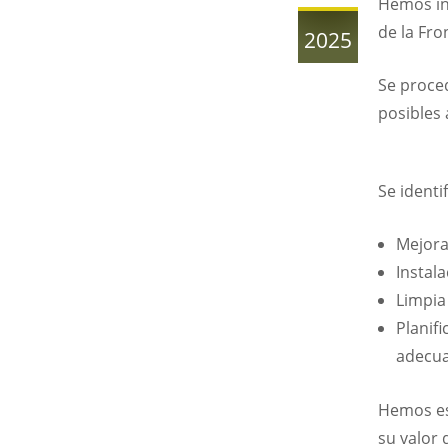
Hemos in
de la Fro
2025
Se proced
posibles 
Se identi
Mejora
Instal
Limpia
Planif
adecua
Hemos es
su valor 