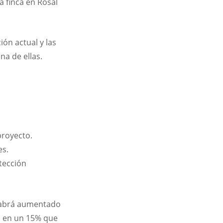
 finca en Rosal
ión actual y las
na de ellas.
proyecto.
es.
tección
 habrá aumentado
n en un 15% que