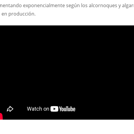
umentando exponencialmente según los alcornoques y alga
 en producción.